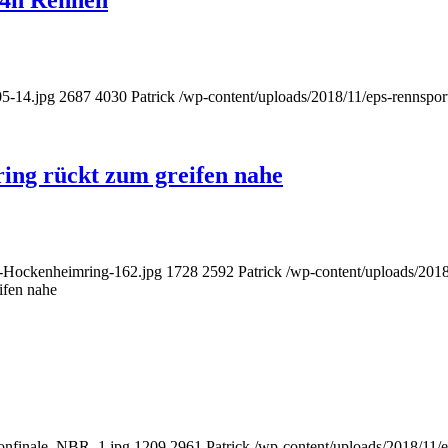
 24h Rennen
05-14.jpg
2687
4030
Patrick
/wp-content/uploads/2018/11/eps-rennspor
ng rückt zum greifen nahe
em-Hockenheimring-162.jpg
1728
2592
Patrick
/wp-content/uploads/2018
ifen nahe
sonfinale_NBR_1.jpg
1209
2961
Patrick
/wp-content/uploads/2018/11/e