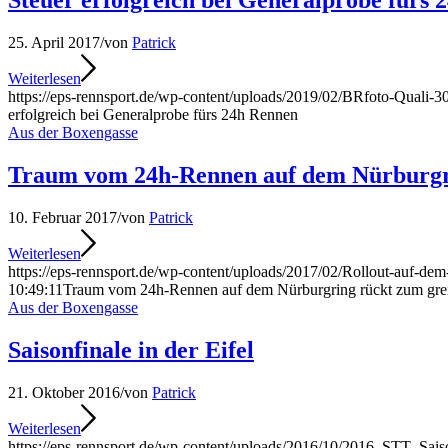
Steuer erfolgreich bei Generalprobe fürs
25. April 2017
/
von
Patrick
Weiterlesen
https://eps-rennsport.de/wp-content/uploads/2019/02/BRfoto-Quali-3
erfolgreich bei Generalprobe fürs 24h Rennen
Aus der Boxengasse
Traum vom 24h-Rennen auf dem Nürburgri
10. Februar 2017
/
von
Patrick
Weiterlesen
https://eps-rennsport.de/wp-content/uploads/2017/02/Rollout-auf-d
10:49:11
Traum vom 24h-Rennen auf dem Nürburgring rückt zum gre
Aus der Boxengasse
Saisonfinale in der Eifel
21. Oktober 2016
/
von
Patrick
Weiterlesen
https://eps-rennsport.de/wp-content/uploads/2016/10/2016_STT_Sai