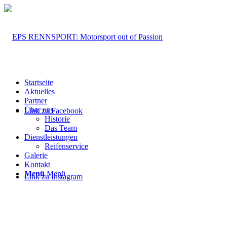
Startseite
Aktuelles
Partner
Über uns
Link zu Facebook
Historie
Das Team
Dienstleistungen
Reifenservice
Galerie
Kontakt
Menü
Menü
Link zu Instagram