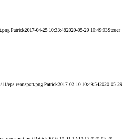
t.png
Patrick
2017-04-25 10:33:48
2020-05-29 10:49:03
Steuer
/11/eps-rennsport.png
Patrick
2017-02-10 10:49:54
2020-05-29
ps-rennsport.png
Patrick
2016-10-21 12:10:17
2020-05-29